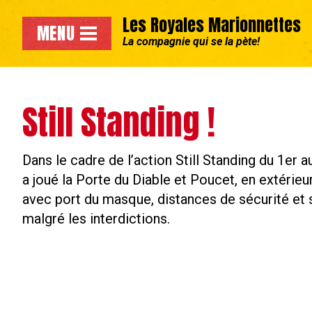
Aller au menu principal
Les Royales Marionnettes
Accéder directement au contenu principal de la page
MENU
La compagnie qui se la pète!
Still Standing !
Dans le cadre de l’action Still Standing du 1er 
a joué la Porte du Diable et Poucet, en extérieur
avec port du masque, distances de sécurité et 
malgré les interdictions.