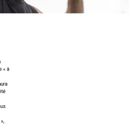
s
e « à
aura
été
ous
 »,