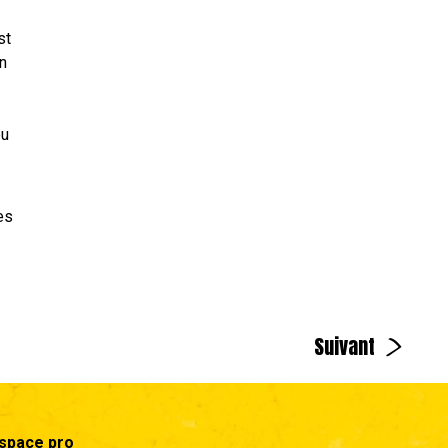
st
on
eu
es
>
Suivant
space pro