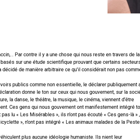
accin,… Par contre il y a une chose qui nous reste en travers de la
basés sur une étude scientifique prouvant que certains secteur
a décidé de manière arbitraire ce qu'il considérait non pas comm
pouvoirs publics comme non essentielle, le déclarer publiquement 
laration donne le ton sur ceux qui nous gouvernent, sur la soci
ture, la danse, le théâtre, la musique, le cinéma, viennent d’être
sement. Ces gens qui nous gouvernent ont manifestement intégré t
nt pas lu « Les Misérables », ils n’ont pas écouté « Ces gens-là » ,
Bicyclette », n’ont pas intégré « Les animaux malades de la Peste
éhiculent plus aucune idéologie humaniste. Ils nient leur