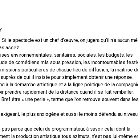
?
. Si le spectacle est un chef d’œuvre, on jugera qu’il n’a aucun mé
pas assez.
rises environnementales, sanitaires, sociales, les budgets, les
iétude de comédiens mis sous pression, les incontournables festi
missions particulières de chaque lieu de diffusion, la maitrise 
auprès de qui il insiste pour simplement obtenir une réponse.
ond à la démarche artistique et à la ligne politique de la compagni
r prendre rapidement de la distance quand il se fait remballer,
e. Bref être « une perle », terme que l’on retrouve souvent dans le
 exigeant, le plus anxiogène et aussi le moins défendu au niveau
e pas parce que celui de programmateur, à savoir celui dont la
ment la production artistique tous azimuts, n’est pas lui-même e