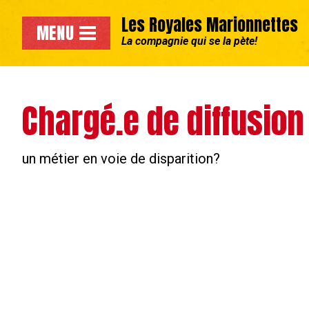
Aller au menu principal
Les Royales Marionnettes
Accéder directement au contenu principal de la page
MENU
La compagnie qui se la pète!
Chargé.e de diffusion
un métier en voie de disparition?