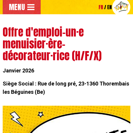
Aller au menu principal
MENU
FR
EN
Accéder directement au contenu principal de la page
Offre d'emploi-un·e
menuisier·ère-
décorateur·rice (H/F/X)
Janvier 2026
Siège Social : Rue de long pré, 23-1360 Thorembais
les Béguines (Be)