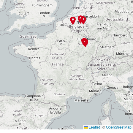
Leaflet
|
©
OpenStreetMap