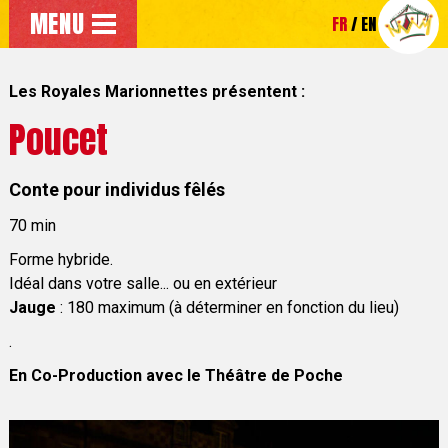
Aller au menu principal
MENU
FR
EN
Accéder directement au contenu principal de la page
Les Royales Marionnettes présentent :
Poucet
Conte pour individus fêlés
70 min
Forme hybride.
Idéal dans votre salle... ou en extérieur
Jauge
: 180 maximum (à déterminer en fonction du lieu)
.
En Co-Production avec le Théâtre de Poche