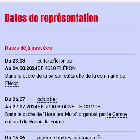
Dates de représentation
Dates déjà passées
Du 23.08
culture.fleron.be
Au 24.08.2024
BE
4620 FLÉRON
Dans le cadre de la saison culturelle de
la commune de
Fléron
Du 26.07
ccblc.be
Au 27.07.2024
BE
7090 BRAINE-LE-COMTE
Dans le cadre de "Hors les Murs" organisé par
le Centre
culturel de Braine-le-comte
Du 15.06
pays-colombey-sudtoulois.fr