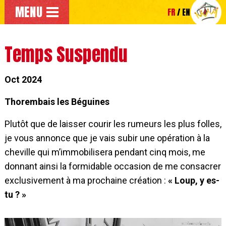
Aller au menu principal
MENU
FR
EN
Accéder directement au contenu principal de la page
Temps Suspendu
Oct 2024
Thorembais les Béguines
Plutôt que de laisser courir les rumeurs les plus folles,
je vous annonce que je vais subir une opération à la
cheville qui m’immobilisera pendant cinq mois, me
donnant ainsi la formidable occasion de me consacrer
exclusivement à ma prochaine création :
« Loup, y es-
tu ? »