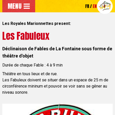
Go to the main menu
MENU
FR
EN
Go directly to the main content of the page
Les Royales Marionnettes present:
Les Fabuleux
Déclinaison de Fables de La Fontaine sous forme de
théâtre d'objet
Durée de chaque Fable : 4 à 9 min
Théâtre en tous lieux et de rue.
Les Fabuleux doivent se situer dans un espace de 25 m de
circonférence mininum et pouvoir se voir sans se gêner au
niveau sonore.