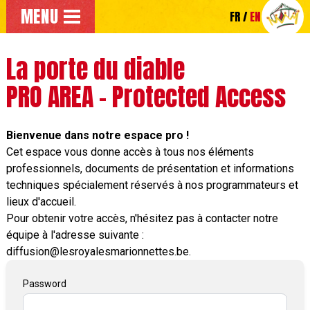
Go to the main menu
MENU
FR
EN
Go directly to the main content of the page
La porte du diable
PRO AREA - Protected Access
Bienvenue dans notre espace pro !
Cet espace vous donne accès à tous nos éléments
professionnels, documents de présentation et informations
techniques spécialement réservés à nos programmateurs et
lieux d'accueil.
Pour obtenir votre accès, n'hésitez pas à contacter notre
équipe à l'adresse suivante :
diffusion@lesroyalesmarionnettes.be
.
Password