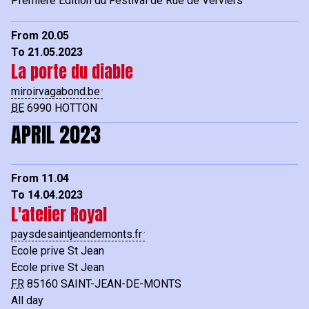
Première Edition du Festival de Rue de Verviers
From 20.05
To 21.05.2023
La porte du diable
miroirvagabond.be
BE
6990
HOTTON
APRIL 2023
From 11.04
To 14.04.2023
L'atelier Royal
paysdesaintjeandemonts.fr
Ecole prive St Jean
Ecole prive St Jean
FR
85160
SAINT-JEAN-DE-MONTS
All day