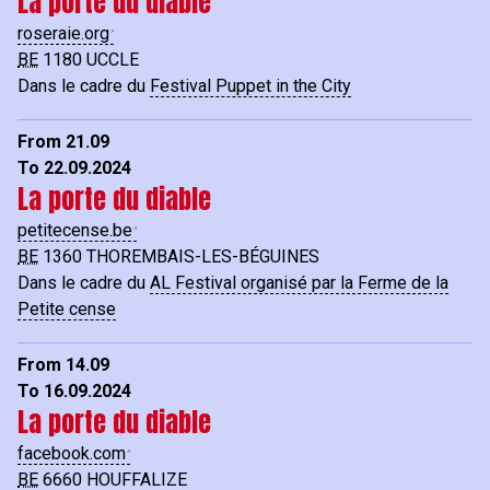
La porte du diable
roseraie.org
BE
1180
UCCLE
Dans le cadre du
Festival Puppet in the City
From 21.09
To 22.09.2024
La porte du diable
petitecense.be
BE
1360
THOREMBAIS-LES-BÉGUINES
Dans le cadre du
AL Festival organisé par la Ferme de la
Petite cense
From 14.09
To 16.09.2024
La porte du diable
facebook.com
BE
6660
HOUFFALIZE