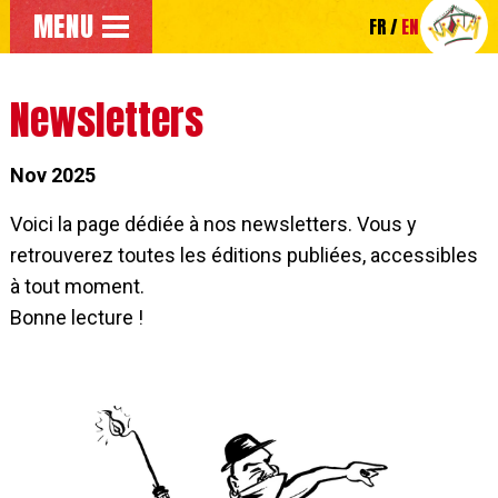
Go to the main menu
MENU
FR
EN
Go directly to the main content of the page
Newsletters
Nov 2025
Voici la page dédiée à nos newsletters. Vous y
retrouverez toutes les éditions publiées, accessibles
à tout moment.
Bonne lecture !