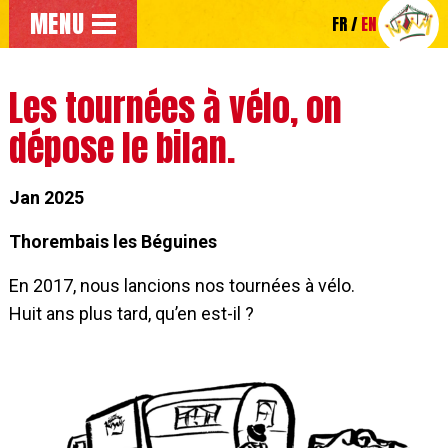
Go to the main menu
MENU
FR
EN
Go directly to the main content of the page
Les tournées à vélo, on
dépose le bilan.
Jan 2025
Thorembais les Béguines
En 2017, nous lancions nos tournées à vélo.
Huit ans plus tard, qu’en est-il ?